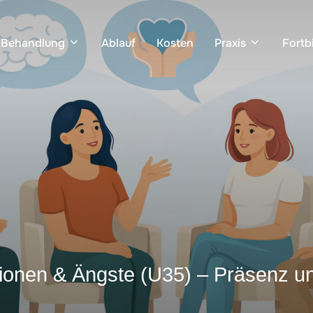
Behandlung
Ablauf
Kosten
Praxis
Fortb
ionen & Ängste (U35) – Präsenz un