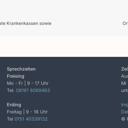
ate Krankenkassen sowie
Or
Sprechzeiten
Zei
Freising
Aus
Mo - Fr | 9 - 17 Uhr
Mi 
Tel:
08161 8069463
un
Erding
Im
Freitag | 9 - 16 Uhr
Da
Tel
0151 40339132
© 